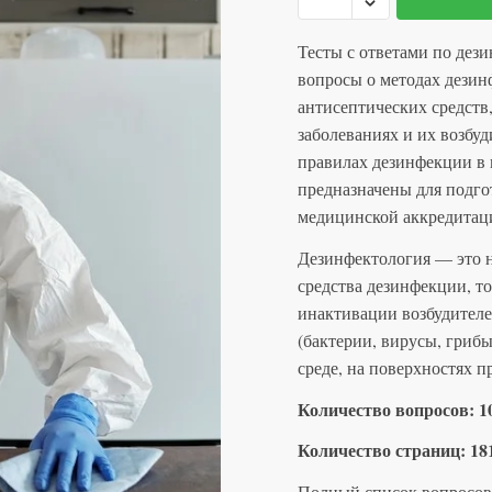
1
Дезинфектология
999 ₽.
-
Тесты с ответами по дез
тесты
вопросы о методах дези
с
антисептических средст
ответами
заболеваниях и их возбуд
правилах дезинфекции в
предназначены для подго
медицинской аккредитац
Дезинфектология — это н
средства дезинфекции, т
инактивации возбудител
(бактерии, вирусы, гриб
среде, на поверхностях п
Количество вопросов: 1
Количество страниц: 18
Полный список вопросов