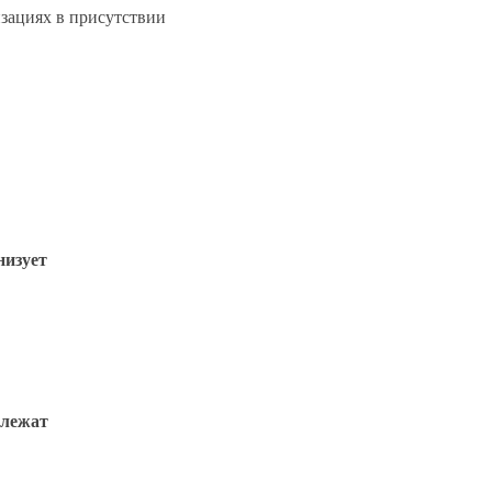
изациях в присутствии
низует
длежат