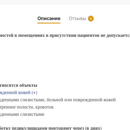
Описание
Отзывы
0
остей в помещениях в присутствии пациентов не допускаетс
тносятся объекты
жденной кожей (+)
жденными слизистыми, больной или поврежденной кожей
тренние полости, кровоток
ежденными слизистыми
ботку педикулицидами повторяют через (в днях)