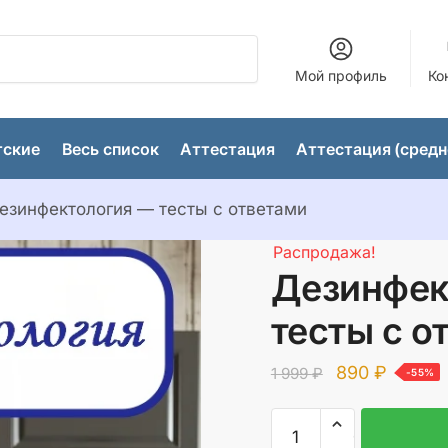
Мой профиль
Ко
тские
Весь список
Аттестация
Аттестация (средн
езинфектология — тесты с ответами
Распродажа!
Дезинфек
тесты с о
Первоначал
Текущ
890
₽
1 999
₽
-55%
цена
цена:
Количество
составляла
890 ₽.
товара