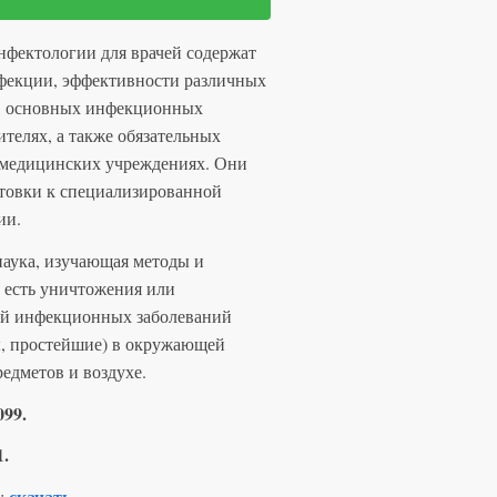
t
инфектологии для врачей содержат
e
нфекции, эффективности различных
r
в, основных инфекционных
n
ителях, а также обязательных
a
 медицинских учреждениях. Они
t
товки к специализированной
i
ии.
v
e
аука, изучающая методы и
:
о есть уничтожения или
ей инфекционных заболеваний
ы, простейшие) в окружающей
редметов и воздухе.
099.
1.
скачать
:
.