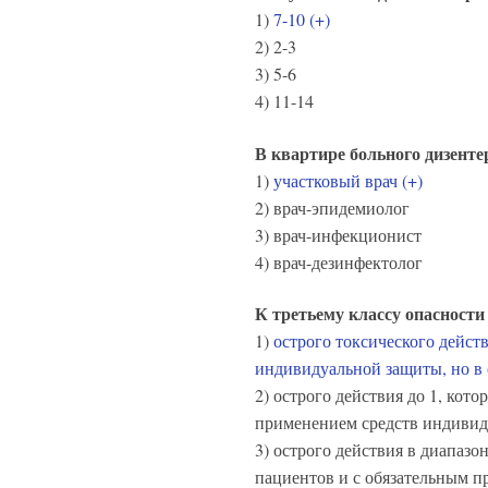
1)
7-10 (+)
2) 2-3
3) 5-6
4) 11-14
В квартире больного дизент
1)
участковый врач (+)
2) врач-эпидемиолог
3) врач-инфекционист
4) врач-дезинфектолог
К третьему классу опасности
1)
острого токсического дейст
индивидуальной защиты, но в 
2) острого действия до 1, кот
применением средств индивиду
3) острого действия в диапазо
пациентов и с обязательным п