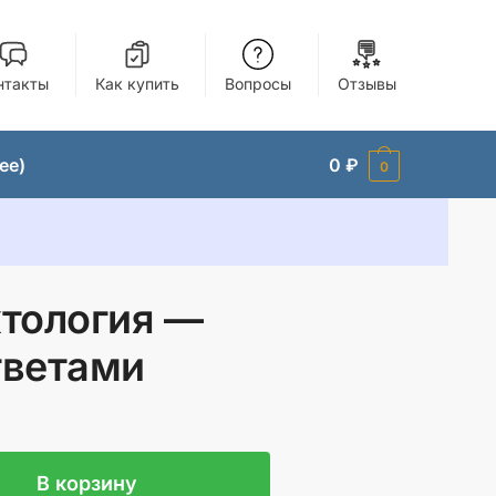
нтакты
Как купить
Вопросы
Отзывы
ее)
0
₽
0
тология —
тветами
ьная
ая
A
В корзину
l