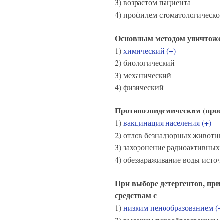
3) возрастом пациента
4) профилем стоматологическ
Основным методом уничтожен
1)
химический (+)
2) биологический
3) механический
4) физический
Противоэпидемическим (про
1)
вакцинация населения (+)
2) отлов безнадзорных живот
3) захоронение радиоактивных
4) обеззараживание воды исто
При выборе детергентов, пр
средствам с
1)
низким пенообразованием (
2) высоким пенообразованием