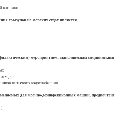
ой клиники
ия грызунов на морских судах является
филактическим) мероприятием, выполняемым медицинскими
ных
 отходов
чников питьевого водоснабжения
именяемых для моечно-дезинфекционных машин, предпочтени
+)