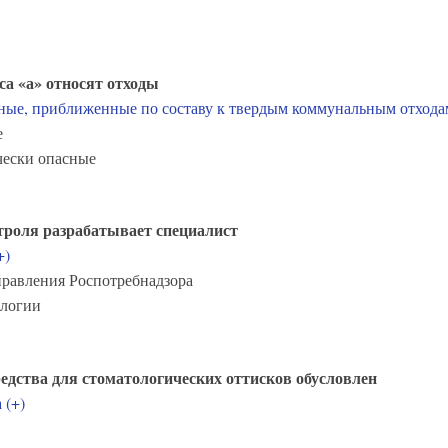
са «а» относят отходы
ные, приближенные по составу к твердым коммунальным отходам
е
чески опасные
троля разрабатывает специалист
+)
правления Роспотребнадзора
ологии
дства для стоматологических оттисков обусловлен
 (+)