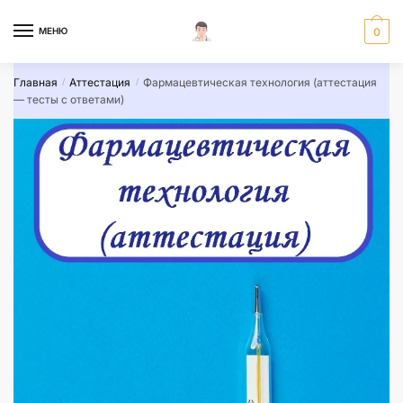
Skip
Skip
to
to
МЕНЮ
0
navigation
content
Главная
Аттестация
Фармацевтическая технология (аттестация
/
/
— тесты с ответами)