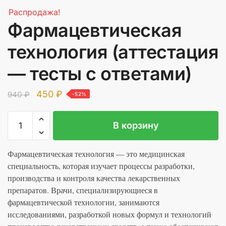
Распродажа!
Фармацевтическая
технология (аттестация
— тесты с ответами)
Первоначальная
Текущая
450
₽
940
₽
-52%
цена
цена:
Количество
A
составляла
450 ₽.
В корзину
товара
l
940 ₽.
Фармацевтическая
t
технология
Фармацевтическая технология — это медицинская
e
(аттестация
специальность, которая изучает процессы разработки,
r
-
производства и контроля качества лекарственных
n
тесты
препаратов. Врачи, специализирующиеся в
a
с
фармацевтической технологии, занимаются
t
ответами)
исследованиями, разработкой новых формул и технологий
i
v