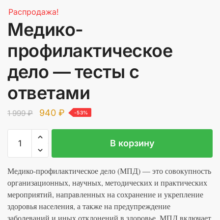
Распродажа!
Медико-
профилактическое
дело — тесты с
ответами
Первоначальная
Текущая
940
₽
1 999
₽
-53%
цена
цена:
Количество
A
составляла
940 ₽.
В корзину
товара
l
1
Медико-
t
999 ₽.
профилактическое
Медико-профилактическое дело (МПД) — это совокупность
e
дело
организационных, научных, методических и практических
r
-
мероприятий, направленных на сохранение и укрепление
n
тесты
здоровья населения, а также на предупреждение
a
с
заболеваний и иных отклонений в здоровье. МПД включает
t