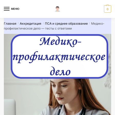
Skip
Skip
to
to
МЕНЮ
0
navigation
content
Главная
Аккредитация
ПСА и среднее образование
Медико-
/
/
/
профилактическое дело — тесты с ответами