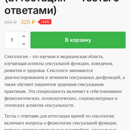
ответами)
Первоначальная
Текущая
320
₽
550
₽
-42%
цена
цена:
Количество
A
составляла
320 ₽.
В корзину
товара
l
550 ₽.
Сексология
t
(аттестация
Сексология – это научная и медицинская область,
e
-
изучающая аспекты сексуальной функции, поведения,
r
тесты
развития и здоровья. Сексологи занимаются
n
с
диагностированием и лечением сексуальных дисфункций, а
a
ответами)
также обучают пациентов здоровым сексуальным
t
практикам. Эта специальность включает в себя понимание
i
физиологических, психологических, социокультурных и
v
этических аспектов сексуальности.
e
:
Тесты с ответами для аттестации врачей по сексологии
включают вопросы о физиологии сексуальной функции,
методах лечения сексуальных расстройств, сексуальных