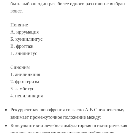
быть выбран один раз, более одного раза или не выбран
вовсе.
Понятие
А. иррумация
Б. куннилингус
В. фроттаж
Г. анилингус
Синоним
1. анилинкция
2. фроттеризм
3. ламбитус
4. пенилинкция
Рекуррентная шизофрения согласно А.В.Снежневскому
занимает промежуточное положение между:
Консультативно-лечебная амбулаторная психиатрическая
помощь отличается от диспансерного наблюдения: