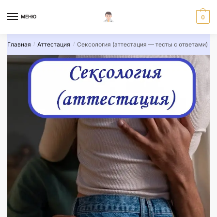
Skip
Skip
to
to
МЕНЮ
0
navigation
content
Главная
Аттестация
Сексология (аттестация — тесты с ответами)
/
/