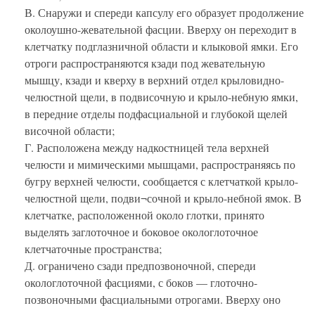
В. Снаружи и спереди капсулу его образует продолжение
околоушно-жевательной фасции. Вверху он переходит в
клетчатку подглазничной области и клыковой ямки. Его
отроги распространяются кзади под жевательную
мышцу, кзади и кверху в верхний отдел крыловидно-
челюстной щели, в подвисочную и крыло-небную ямки,
в передние отделы подфасциальной и глубокой щелей
височной области;
Г. Расположена между надкостницей тела верхней
челюсти и мимическими мышцами, распространяясь по
бугру верхней челюсти, сообщается с клетчаткой крыло-
челюстной щели, подви¬сочной и крыло-небной ямок. В
клетчатке, расположенной около глотки, принято
выделять заглоточное и боковое окологлоточное
клетчаточные пространства;
Д. ограничено сзади предпозвоночной, спереди
окологлоточной фасциями, с боков — глоточно-
позвоночными фасциальными отрогами. Вверху оно