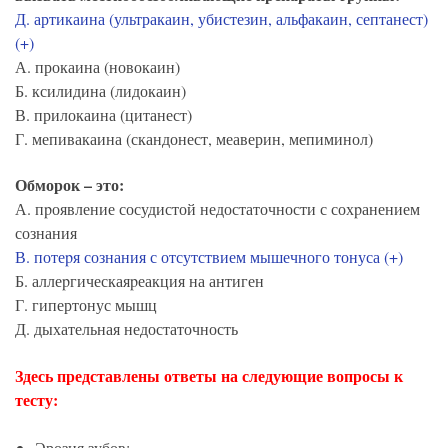
Д. артикаина (ультракаин, убистезин, альфакаин, септанест)
(+)
А. прокаина (новокаин)
Б. ксилидина (лидокаин)
В. прилокаина (цитанест)
Г. мепивакаина (скандонест, меаверин, мепиминол)
Обморок – это:
А. пpоявление сосудистой недостаточности с сохpанением
сознания
В. потеpя сознания с отсутствием мышечного тонуса (+)
Б. аллеpгическаяpеакция на антиген
Г. гипертонус мышц
Д. дыхательная недостаточность
Здесь представлены ответы на следующие вопросы к
тесту:
Эрозия зубов: