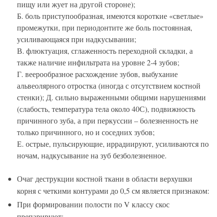
пищу или жует на другой стороне);
Б. боль приступообразная, имеются короткие «светлые»
промежутки, при периодонтите же боль постоянная,
усиливающаяся при надкусывании;
В. флюктуация, сглаженность переходной складки, а
также наличие инфильтрата на уровне 2-4 зубов;
Г. веерообразное расхождение зубов, выбухание
альвеолярного отростка (иногда с отсутствием костной
стенки); Д. сильно выраженными общими нарушениями
(слабость, температура тела около 40С), подвижность
причинного зуба, а при перкуссии – болезненность не
только причинного, но и соседних зубов;
Е. острые, пульсирующие, иррадиируют, усиливаются по
ночам, надкусывание на зуб безболезненное.
Очаг деструкции костной ткани в области верхушки
корня с четкими контурами до 0,5 см является признаком:
При формировании полости по V классу скос
препарируют: