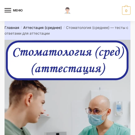
Skip
Skip
to
to
МЕНЮ
0
navigation
content
Главная
Аттестация (среднее)
Стоматология (среднее) — тесты с
/
/
ответами для аттестации