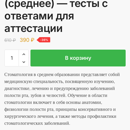
(среднее) — тесты с
ответами для
аттестации
Первоначальная
Текущая
390
₽
610
₽
-36%
цена
цена:
Количество
A
составляла
390 ₽.
В корзину
товара
l
610 ₽.
Стоматология
t
(среднее)
Стоматология в среднем образовании представляет собой
e
-
медицинскую специальность, посвященную изучению,
r
тесты
диагностике, лечению и предупреждению заболеваний
n
с
полости рта, зубов и челюстей. Обучение в области
a
ответами
стоматологии включает в себя основы анатомии,
t
для
физиологии полости рта, принципы консервативного и
i
аттестации
хирургического лечения, а также методы профилактики
v
стоматологических заболеваний.
e
: